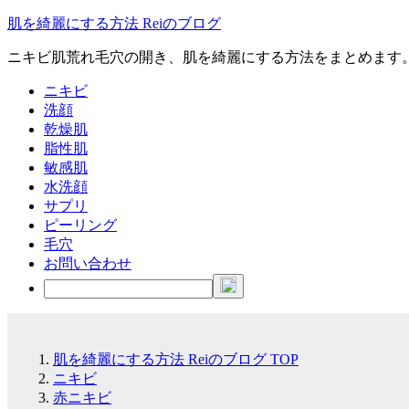
肌を綺麗にする方法 Reiのブログ
ニキビ肌荒れ毛穴の開き、肌を綺麗にする方法をまとめます
ニキビ
洗顔
乾燥肌
脂性肌
敏感肌
水洗顔
サプリ
ピーリング
毛穴
お問い合わせ
肌を綺麗にする方法 Reiのブログ
TOP
ニキビ
赤ニキビ