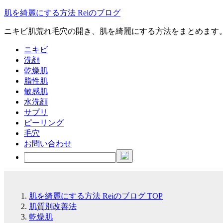
肌を綺麗にする方法 Reiのブログ
ニキビ肌荒れ毛穴の開き、肌を綺麗にする方法をまとめます
ニキビ
洗顔
乾燥肌
脂性肌
敏感肌
水洗顔
サプリ
ピーリング
毛穴
お問い合わせ
肌を綺麗にする方法 Reiのブログ
TOP
肌質別改善法
乾燥肌